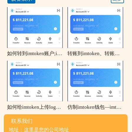
如何转到imtoken账户;imtokeimToken下载n怎么转
转账到imtoken、转账到一张很久im钱包官网
如何给imtoken上传logo-imtoken怎么添加im钱包
仿制imtoken钱包—imtoken包可以给真钱包转
联系我们
地址：这里是您的公司地址