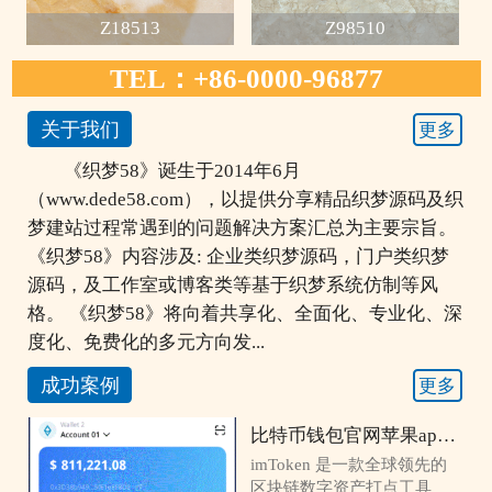
Z18513
Z98510
TEL：+86-0000-96877
关于我们
更多
《织梦58》诞生于2014年6月
（www.dede58.com），以提供分享精品织梦源码及织
梦建站过程常遇到的问题解决方案汇总为主要宗旨。
《织梦58》内容涉及: 企业类织梦源码，门户类织梦
源码，及工作室或博客类等基于织梦系统仿制等风
格。 《织梦58》将向着共享化、全面化、专业化、深
度化、免费化的多元方向发...
成功案例
更多
比特币钱包官网苹果app下载im钱包下载 安
imToken 是一款全球领先的
区块链数字资产打点工具