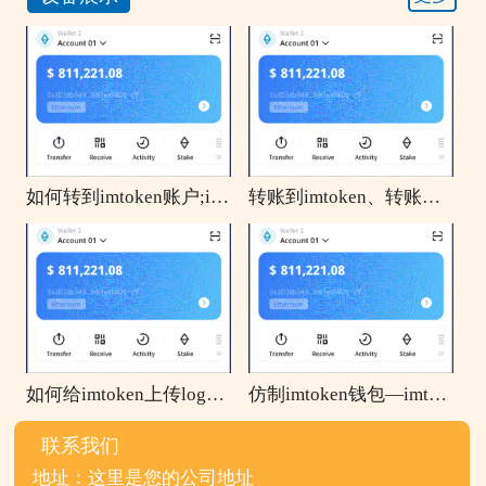
如何转到imtoken账户;imtokeimToken下载n怎么转
转账到imtoken、转账到一张很久im钱包官网
如何给imtoken上传logo-imtoken怎么添加im钱包
仿制imtoken钱包—imtoken包可以给真钱包转
联系我们
地址：这里是您的公司地址