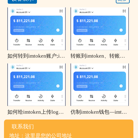
如何转到imtoken账户;imtokeimToken下载n怎么转
转账到imtoken、转账到一张很久im钱包官网
如何给imtoken上传logo-imtoken怎么添加im钱包
仿制imtoken钱包—imtoken包可以给真钱包转
联系我们
地址：这里是您的公司地址