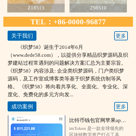
Z18513
Z98510
TEL：+86-0000-96877
关于我们
更多
《织梦58》诞生于2014年6月
（www.dede58.com），以提供分享精品织梦源码及织
梦建站过程常遇到的问题解决方案汇总为主要宗旨。
《织梦58》内容涉及: 企业类织梦源码，门户类织梦
源码，及工作室或博客类等基于织梦系统仿制等风
格。 《织梦58》将向着共享化、全面化、专业化、深
度化、免费化的多元方向发...
成功案例
更多
比特币钱包官网苹果app下载im钱包下载 安
imToken 是一款全球领先的
区块链数字资产打点工具