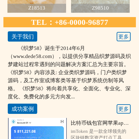
Z18513
Z98510
TEL：+86-0000-96877
关于我们
更多
《织梦58》诞生于2014年6月
（www.dede58.com），以提供分享精品织梦源码及织
梦建站过程常遇到的问题解决方案汇总为主要宗旨。
《织梦58》内容涉及: 企业类织梦源码，门户类织梦
源码，及工作室或博客类等基于织梦系统仿制等风
格。 《织梦58》将向着共享化、全面化、专业化、深
度化、免费化的多元方向发...
成功案例
更多
比特币钱包官网苹果app下载im钱包下载 安
imToken 是一款全球领先的
区块链数字资产打点工具