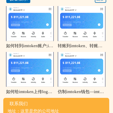
如何转到imtoken账户;imtokeimToken下载n怎么转
转账到imtoken、转账到一张很久im钱包官网
如何给imtoken上传logo-imtoken怎么添加im钱包
仿制imtoken钱包—imtoken包可以给真钱包转
联系我们
地址：这里是您的公司地址