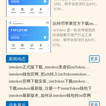
[ZB]，帮手你安详打点BTC,
ETH...
比特币苹果官方下载im钱包 安装
imToken 是一款全球领先的
区块链数字资产打点工具
[ZB]，帮手你安详打点BTC,
ETH...
新闻动态
更多
imtoken正式版下载_imtoken里虚拟imToken货币被
imtoken钱包官网_把eth转入iimTokenmtoken主网该
imtoken官网下载安装_iimToken下载mtoken上导入
下载imtoken最新版_注册一个imimToken钱包下
imtoken最新版本_如何从imtoken钱包转im官网
设备展示
更多