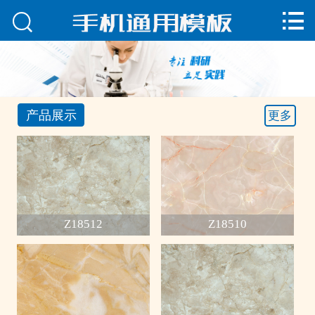



首页
imToken
imtoken钱包
产品展示
更多
imtoken官网地址
imToken最新版
imtoken冷钱包
Z18512
Z18510
imToken安卓
imtoken官方
imtoken官方下载