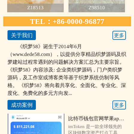
Z18513
Z98510
TEL：+86-0000-96877
关于我们
更多
《织梦58》诞生于2014年6月
（www.dede58.com），以提供分享精品织梦源码及织
梦建站过程常遇到的问题解决方案汇总为主要宗旨。
《织梦58》内容涉及: 企业类织梦源码，门户类织梦
源码，及工作室或博客类等基于织梦系统仿制等风
格。 《织梦58》将向着共享化、全面化、专业化、深
度化、免费化的多元方向发...
成功案例
更多
比特币钱包官网苹果app下载im钱包下载 安
imToken 是一款全球领先的
区块链数字资产打点工具