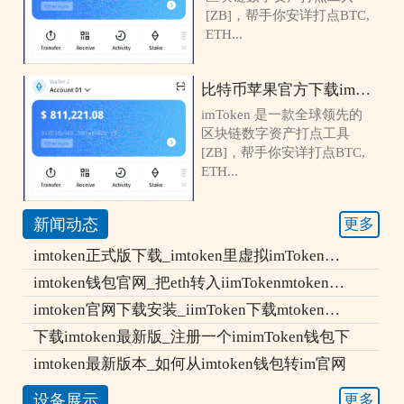
[ZB]，帮手你安详打点BTC,
ETH...
比特币苹果官方下载im钱包 安装
imToken 是一款全球领先的
区块链数字资产打点工具
[ZB]，帮手你安详打点BTC,
ETH...
新闻动态
更多
imtoken正式版下载_imtoken里虚拟imToken货币被
imtoken钱包官网_把eth转入iimTokenmtoken主网该
imtoken官网下载安装_iimToken下载mtoken上导入
下载imtoken最新版_注册一个imimToken钱包下
imtoken最新版本_如何从imtoken钱包转im官网
设备展示
更多