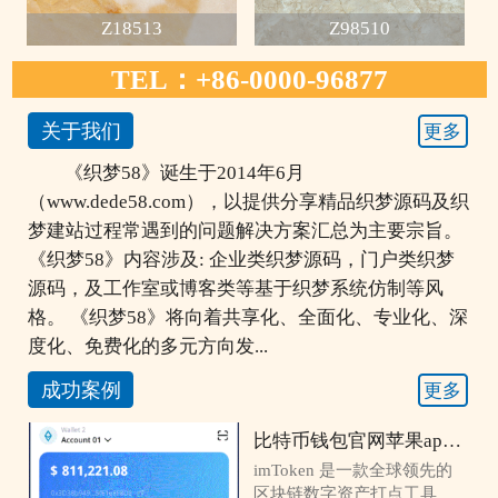
Z18513
Z98510
TEL：+86-0000-96877
关于我们
更多
《织梦58》诞生于2014年6月
（www.dede58.com），以提供分享精品织梦源码及织
梦建站过程常遇到的问题解决方案汇总为主要宗旨。
《织梦58》内容涉及: 企业类织梦源码，门户类织梦
源码，及工作室或博客类等基于织梦系统仿制等风
格。 《织梦58》将向着共享化、全面化、专业化、深
度化、免费化的多元方向发...
成功案例
更多
比特币钱包官网苹果app下载im钱包下载 安
imToken 是一款全球领先的
区块链数字资产打点工具