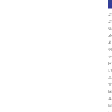
进
进
操
还
若
钥
份
附
L
里
首
除
显
因